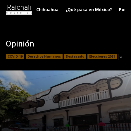
Chihuahua
¿Qué pasa en México?
Podca
Opinión
COVID-19
Derechos Humanos
Destacado
Elecciones 2021