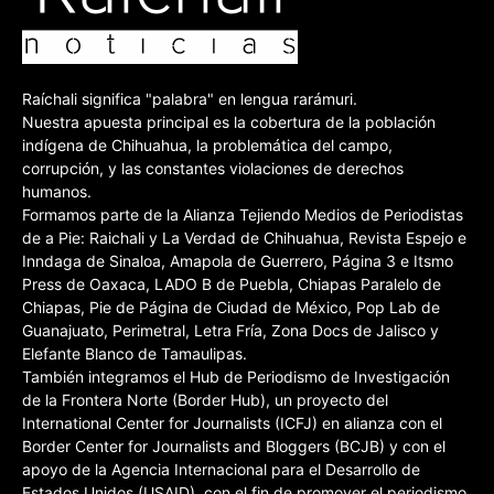
Raíchali significa "palabra" en lengua rarámuri.
Nuestra apuesta principal es la cobertura de la población
indígena de Chihuahua, la problemática del campo,
corrupción, y las constantes violaciones de derechos
humanos.
Formamos parte de la Alianza Tejiendo Medios de Periodistas
de a Pie: Raichali y La Verdad de Chihuahua, Revista Espejo e
Inndaga de Sinaloa, Amapola de Guerrero, Página 3 e Itsmo
Press de Oaxaca, LADO B de Puebla, Chiapas Paralelo de
Chiapas, Pie de Página de Ciudad de México, Pop Lab de
Guanajuato, Perimetral, Letra Fría, Zona Docs de Jalisco y
Elefante Blanco de Tamaulipas.
También integramos el Hub de Periodismo de Investigación
de la Frontera Norte (Border Hub), un proyecto del
International Center for Journalists (ICFJ) en alianza con el
Border Center for Journalists and Bloggers (BCJB) y con el
apoyo de la Agencia Internacional para el Desarrollo de
Estados Unidos (USAID), con el fin de promover el periodismo