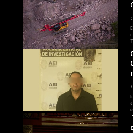
3
E
m
T
3
E
e
s