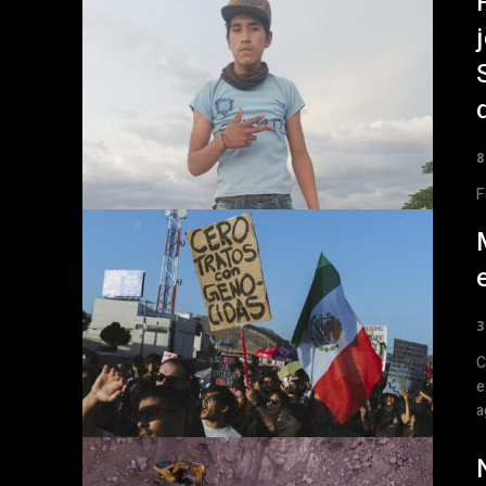
8
F
3
C
e
a