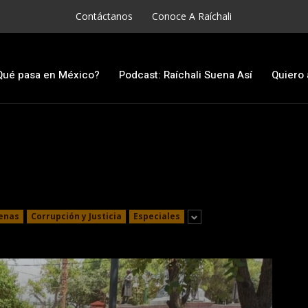
Contáctanos
Conoce A Raíchali
Qué pasa en México?
Podcast: Raíchali Suena Así
Quiero 
enas
Corrupción y Justicia
Especiales