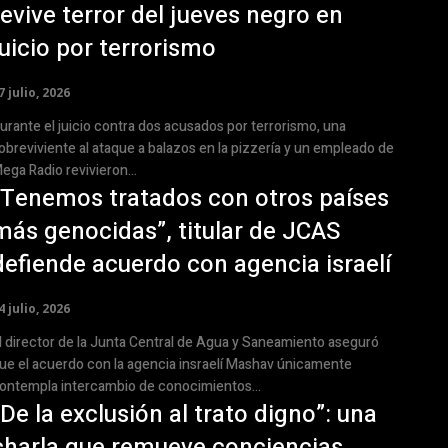
revive terror del jueves negro en
juicio por terrorismo
7 julio, 2026
urante el juicio contra dos acusados por terrorismo, una
obreviviente al ataque a balazos en la pizzería y un empleado de
ega Radio revivieron...
“Tenemos tratados con otros países
más genocidas”, titular de JCAS
defiende acuerdo con agencia israelí
4 julio, 2026
l director de la Junta Central de Agua y Saneamiento aseguró
ue el acuerdo con la agencia insraelí Mashav únicamente
ontempla intercambio de conocimientos...
“De la exclusión al trato digno”: una
charla que remueve conciencias