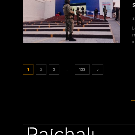
2
L
r
i
...
1
2
3
133