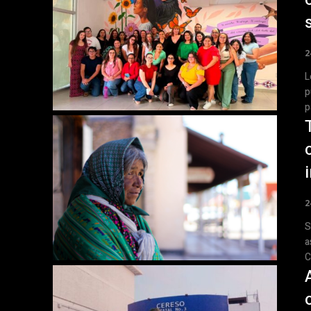
2
Leo
p
p
2
S
a
C