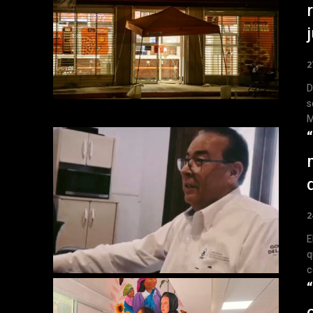
2
D
s
M
2
E
q
c