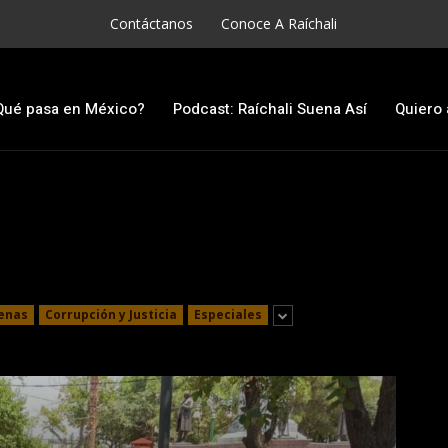
Contáctanos
Conoce A Raíchali
Qué pasa en México?
Podcast: Raíchali Suena Así
Quiero 
enas
Corrupción y Justicia
Especiales