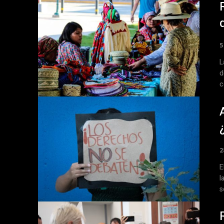
5
L
d
c
2
E
l
s