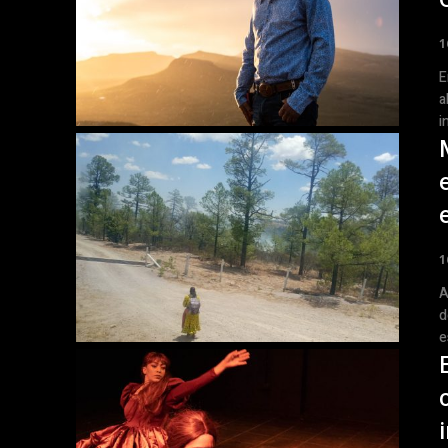
1
E
a
i
1
A
d
e