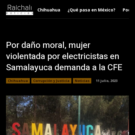
Chihuahua
¿Qué pasa en México?
Podca
Por daño moral, mujer
violentada por electricistas en
Samalayuca demanda a la CFE
Chihuahua
Corrupción y Justicia
Noticias
11 julio, 2023