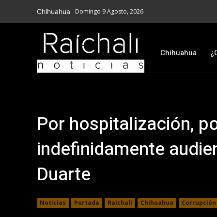
Chihuahua
Domingo 9 Agosto, 2026
Chihuahua
¿
Por hospitalización, 
indefinidamente audie
Duarte
Noticias
Portada
Raichali
Chihuahua
Corrupción 