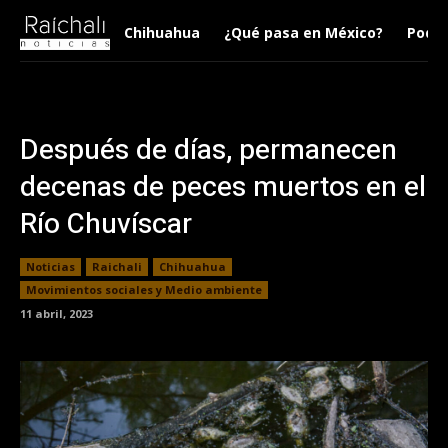
Chihuahua
¿Qué pasa en México?
Podca
Después de días, permanecen
decenas de peces muertos en el
Río Chuvíscar
Noticias
Raichali
Chihuahua
Movimientos sociales y Medio ambiente
11 abril, 2023