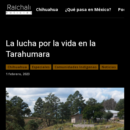
Chihuahua
¿Qué pasa en México?
Podca
La lucha por la vida en la
Tarahumara
Chihuahua
Especiales
Comunidades Indígenas
Noticias
1 febrero, 2023