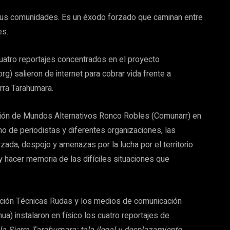
 sus comunidades. Es un éxodo forzado que caminan entre
es.
cuatro reportajes concentrados en el proyecto
) salieron de internet para cobrar vida frente a
rra Tarahumara.
cción de Mundos Alternativos Ronco Robles (Comunarr) en
o de periodistas y diferentes organizaciones, las
ada, despojo y amenazas por la lucha por el territorio
y hacer memoria de las difíciles situaciones que
ación Técnicas Rudas y los medios de comunicación
ua) instalaron en físico los cuatro reportajes de
la Sierra Tarahumara: tala ilegal y desplazamiento