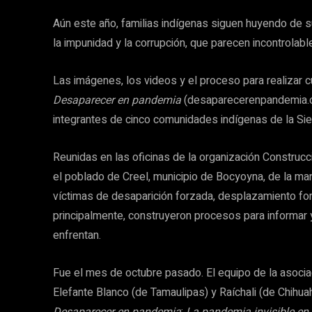
Aún este año, familias indígenas siguen huyendo de
la impunidad y la corrupción, que parecen incontrolabl
Las imágenes, los videos y el proceso para realizar 
Desaparecer en pandemia
(desaparecerenpandemia.org
integrantes de cinco comunidades indígenas de la Sie
Reunidas en las oficinas de la organización Constru
el poblado de Creel, municipio de Bocyoyna, de la man
víctimas de desaparición forzada, desplazamiento forz
principalmente, construyeron procesos para informar 
enfrentan.
Fue el mes de octubre pasado. El equipo de la asoci
Elefante Blanco (de Tamaulipas) y Raíchali (de Chihuah
Desaparecer en pandemia
:
La pandemia invisible en 