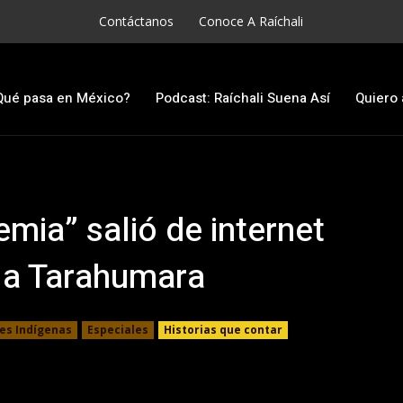
Contáctanos
Conoce A Raíchali
Qué pasa en México?
Podcast: Raíchali Suena Así
Quiero 
mia” salió de internet
la Tarahumara
s Indígenas
Especiales
Historias que contar