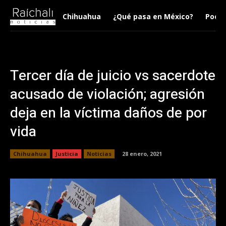
Chihuahua
¿Qué pasa en México?
Podca
Tercer día de juicio vs sacerdote
acusado de violación; agresión
deja en la víctima daños de por
vida
Chihuahua
Justicia
Noticias
28 enero, 2021