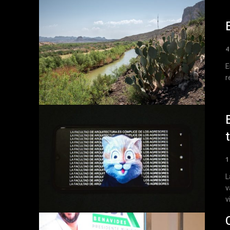
4
E
r
1
L
v
v