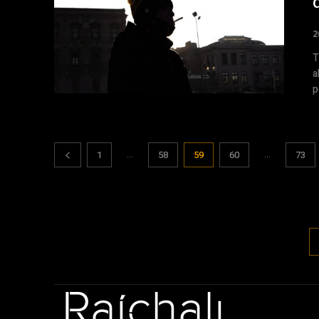
2
Te
a
p
...
...
1
58
59
60
73