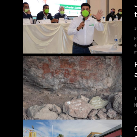
3
R
e
m
2
Te
N
d