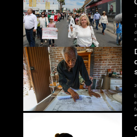
2
Tex
d
e
2
E
e
f