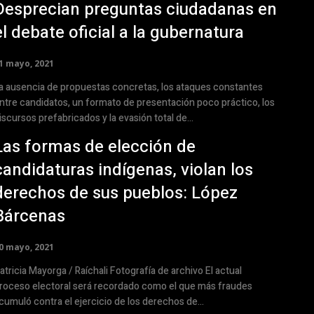
Desprecian preguntas ciudadanas en
el debate oficial a la gubernatura
1 mayo, 2021
a ausencia de propuestas concretas, los ataques constantes
ntre candidatos, un formato de presentación poco práctico, los
iscursos prefabricados y la evasión total de...
Las formas de elección de
candidaturas indígenas, violan los
derechos de sus pueblos: López
Bárcenas
0 mayo, 2021
ricia Mayorga / Raíchali Fotografía de archivo El actual
roceso electoral será recordado como el que más fraudes
cumuló contra el ejercicio de los derechos de...