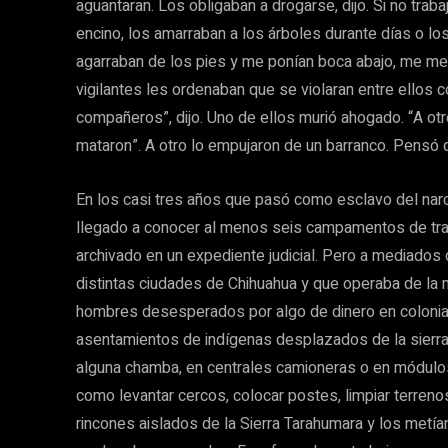
aguantaran. Los obligaban a drogarse, dijo. Si no tra
encino, los amarraban a los árboles durante días o l
agarraban de los pies y me ponían boca abajo, me metí
vigilantes les ordenaban que se violaran entre ellos
compañeros”, dijo. Uno de ellos murió ahogado. “A otr
mataron”. A otro lo empujaron de un barranco. Pensó qu
En los casi tres años que pasó como esclavo del narco,
llegado a conocer al menos seis campamentos de tra
archivado en un expediente judicial. Pero a mediados
distintas ciudades de Chihuahua y que operaba de l
hombres desesperados por algo de dinero en colonias 
asentamientos de indígenas desplazados de la sierra
alguna chamba, en centrales camioneras o en módulos
como levantar cercos, colocar postes, limpiar terrenos
rincones aislados de la Sierra Tarahumara y los metía