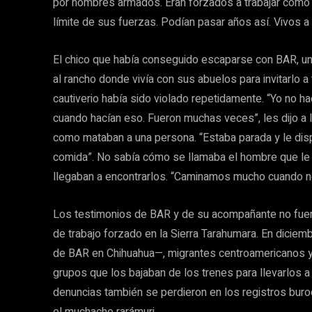
por hombres armados. Eran forzados a trabajar como 
límite de sus fuerzas. Podían pasar años así. Vivos 
El chico que había conseguido escaparse con BAR, un 
al rancho donde vivía con sus abuelos para invitarlo a
cautiverio había sido violado repetidamente. “Yo no h
cuando hacían eso. Fueron muchas veces”, les dijo a 
como mataban a una persona. “Estaba parada y le dispar
comida”. No sabía cómo se llamaba el hombre que le p
llegaban a encontrarlos. “Caminamos mucho cuando nos
Los testimonios de BAR y de su acompañante no fuer
de trabajo forzado en la Sierra Tarahumara. En dici
de BAR en Chihuahua—, migrantes centroamericanos y 
grupos que los bajaban de los trenes para llevarlos 
denuncias también se perdieron en los registros buro