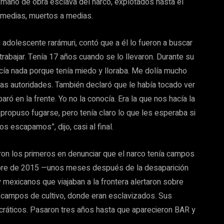
mano de obra esclava del narco, explotados hasta el
a medias, muertos a medias.
adolescente rarámuri, contó que a él lo fueron a buscar
 trabajar. Tenía 17 años cuando se lo llevaron. Durante su
acía nada porque tenía miedo y lloraba. Me dolía mucho
las autoridades. También declaró que le había tocado ver
ó en la frente. Yo no la conocía. Era la que nos hacía la
ropuso fugarse, pero tenía claro lo que les esperaba si
 escapamos”, dijo, casi al final.
on los primeros en denunciar que el narco tenía campos
embre de 2015 —unos meses después de la desaparición
mexicanos que viajaban a la frontera alertaron sobre
a campos de cultivo, donde eran esclavizados. Sus
cráticos. Pasaron tres años hasta que aparecieron BAR y