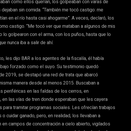
bajaban como ellos querían, los golpeaban con varas de
os dejaban sin comida. “También me tocó castigo: me
an en el río hasta casi ahogarme”. A veces, declaró, los
 como castigo. “Me tocó ver que mataban a algunos de mis
o lo golpearon con el arma, con los puños, hasta que lo
e nunca iba a salir de ahí.
 les dijo BAR a los agentes de la fiscalía, él había
bajo forzado como el suyo. Su testimonio quedó
 de 2019, se destapó una red de trata que abarcó
a misma manera desde al menos 2015. Buscaban a
periféricas en las faldas de los cerros, en
, en las vías de tren donde esperaban que les cayera
 para tramitar programas sociales. Les ofrecían trabajos
 o cuidar ganado, pero, en realidad, los llevaban a
n en campos de concentración a cielo abierto, vigilados