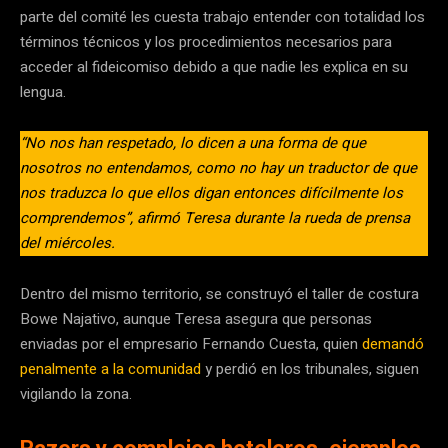
parte del comité les cuesta trabajo entender con totalidad los
términos técnicos y los procedimientos necesarios para
acceder al fideicomiso debido a que nadie les explica en su
lengua.
“No nos han respetado, lo dicen a una forma de que
nosotros no entendamos, como no hay un traductor de que
nos traduzca lo que ellos digan entonces difícilmente los
comprendemos”, afirmó Teresa durante la rueda de prensa
del miércoles.
Dentro del mismo territorio, se construyó el taller de costura
Bowe Najativo, aunque Teresa asegura que personas
enviadas por el empresario Fernando Cuesta, quien
demandó
penalmente a la comunidad
y perdió en los tribunales, siguen
vigilando la zona.