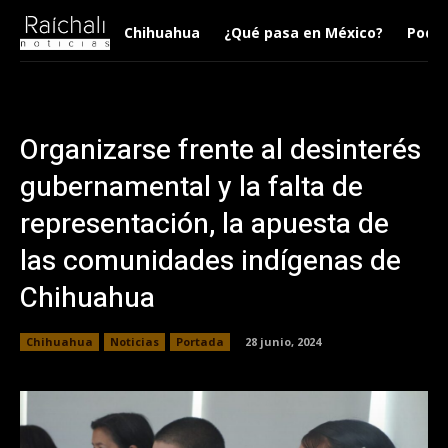
Chihuahua
¿Qué pasa en México?
Podca
Organizarse frente al desinterés
gubernamental y la falta de
representación, la apuesta de
las comunidades indígenas de
Chihuahua
Chihuahua
Noticias
Portada
28 junio, 2024