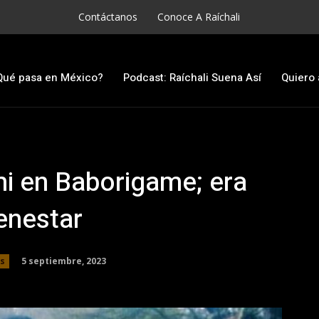
Contáctanos
Conoce A Raíchali
Qué pasa en México?
Podcast: Raíchali Suena Así
Quiero 
i en Baborigame; era
ienestar
5 septiembre, 2023
as