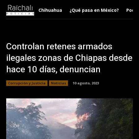
Chihuahua
¿Qué pasa en México?
Podca
Controlan retenes armados
ilegales zonas de Chiapas desde
hace 10 días, denuncian
Corrupción y Justicia
Noticias
10 agosto, 2023