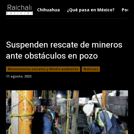
Chihuahua
¿Qué pasa en México?
Podca
Suspenden rescate de mineros
ante obstáculos en pozo
Movimientos sociales y Medio ambiente
Noticias
11 agosto, 2022