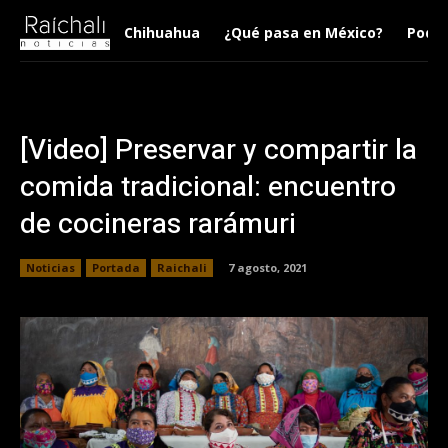
Chihuahua
¿Qué pasa en México?
Podca
[Video] Preservar y compartir la
comida tradicional: encuentro
de cocineras rarámuri
Noticias
Portada
Raichali
7 agosto, 2021