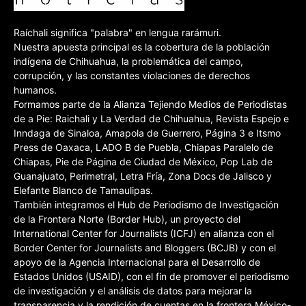
Raíchali significa "palabra" en lengua rarámuri.
Nuestra apuesta principal es la cobertura de la población
indígena de Chihuahua, la problemática del campo,
corrupción, y las constantes violaciones de derechos
humanos.
Formamos parte de la Alianza Tejiendo Medios de Periodistas
de a Pie: Raichali y La Verdad de Chihuahua, Revista Espejo e
Inndaga de Sinaloa, Amapola de Guerrero, Página 3 e Itsmo
Press de Oaxaca, LADO B de Puebla, Chiapas Paralelo de
Chiapas, Pie de Página de Ciudad de México, Pop Lab de
Guanajuato, Perimetral, Letra Fría, Zona Docs de Jalisco y
Elefante Blanco de Tamaulipas.
También integramos el Hub de Periodismo de Investigación
de la Frontera Norte (Border Hub), un proyecto del
International Center for Journalists (ICFJ) en alianza con el
Border Center for Journalists and Bloggers (BCJB) y con el
apoyo de la Agencia Internacional para el Desarrollo de
Estados Unidos (USAID), con el fin de promover el periodismo
de investigación y el análisis de datos para mejorar la
transparencia y la rendición de cuentas en la frontera México-