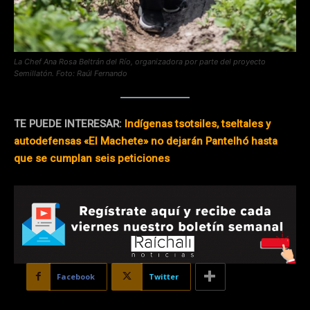
La Chef Ana Rosa Beltrán del Río, organizadora por parte del proyecto
Semillatón.
Foto: Raúl Fernando
TE PUEDE INTERESAR:
Indígenas tsotsiles, tseltales y
autodefensas «El Machete» no dejarán Pantelhó hasta
que se cumplan seis peticiones
Facebook
Twitter