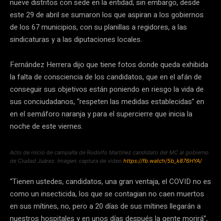
nueve distritos con sede en la entidad; sin embargo, desde
este 29 de abril se sumaron los que aspiran a los gobiernos
de los 67 municipios, con su planillas a regidores, a las
sindicaturas y a las diputaciones locales.
Fernández Herrera dijo que tiene fotos donde queda exhibida
la falta de consciencia de los candidatos, que en el afán de
conseguir sus objetivos están poniendo en riesgo la vida de
sus conciudadanos, “respeten las medidas establecidas” en
en el semáforo naranja y para el supercierre que inicia la
noche de este viernes.
Acto de inicio de campaña de Rodolfo Martínez candidato del MC al gobierno
de Ciudad Juárez. Imagen: captura de video
https://fb.watch/5b_k876HYA/
“Tienen ustedes, candidatos, una gran ventaja, el COVID no es
como un insecticida, los que se contagian no caen muertos
en sus mítines, no, pero a 20 días de sus mítines llegarán a
nuestros hospitales y en unos días después la gente morirá”,