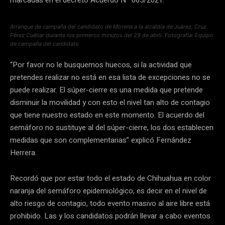
Arranque de campaña del candidato de Morena a la alcaldía de Juárez, Cruz
Pérez Cuéllar durante los primeros minutos del 29 de abril. Fotografía: Equipo
de campaña del candidato
“Por favor no le busquemos huecos, si la actividad que
pretendes realizar no está en esa lista de excepciones no se
puede realizar. El súper-cierre es una medida que pretende
disminuir la movilidad y con esto el nivel tan alto de contagio
que tiene nuestro estado en este momento. El acuerdo del
semáforo no sustituye al del súper-cierre, los dos establecen
medidas que son complementarias” explicó Fernández
Herrera.
Recordó que por estar todo el estado de Chihuahua en color
naranja del semáforo epidemiológico, es decir en el nivel de
alto riesgo de contagio, todo evento masivo al aire libre está
prohibido. Las y los candidatos podrán llevar a cabo eventos