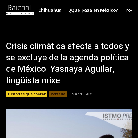
Chihuahua
¿Qué pasa en México?
Podca
Crisis climática afecta a todos y
se excluye de la agenda política
de México: Yasnaya Aguilar,
lingüista mixe
Historias que contar
Portada
9 abril, 2021