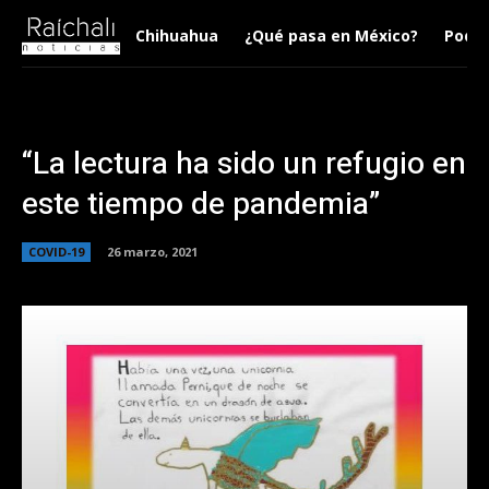
Chihuahua
¿Qué pasa en México?
Podca
“La lectura ha sido un refugio en
este tiempo de pandemia”
COVID-19
26 marzo, 2021