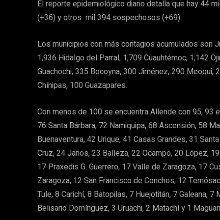
El reporte epidemiológico diario detalla que hay 44 
(+36) y otros mil 394 sospechosos (+69).
Los municipios con más contagios acumulados son Juá
1,936 Hidalgo del Parral, 1,709 Cuauhtémoc, 1,142 
Guachochi, 335 Bocoyna, 300 Jiménez, 290 Meoqui, 2
Chínipas, 100 Guazapares.
Con menos de 100 se encuentra Allende con 95, 93 e
76 Santa Bárbara, 72 Namiquipa, 68 Ascensión, 58 Ma
Buenaventura, 42 Urique, 41 Casas Grandes, 31 Santa 
Cruz, 24 Janos, 23 Balleza, 22 Ocampo, 20 López, 19
17 Praxedis G. Guerrero, 17 Valle de Zaragoza, 17 Cu
Zaragoza, 12 San Francisco de Conchos, 12 Temósachi
Tule, 8 Carichí, 8 Batopilas, 7 Huejotitán, 7 Galeana, 7
Belisario Domínguez, 3 Uruachi, 2 Matachí y 1 Maguari