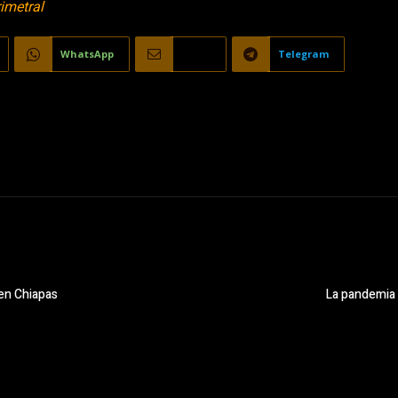
imetral
WhatsApp
Email
Telegram
en Chiapas
La pandemia 