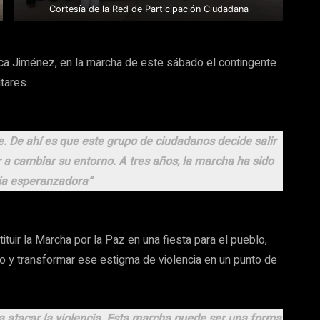
Cortesía de la Red de Participación Ciudadana
cisca Jiménez, en la marcha de este sábado el contingente
itares.
e. De ahí es que este grupo de ciudadanos decide salir
r a cambiar su entorno. A tres años, la marcha ha sido
ia esperanzadora”
ituir la Marcha por la Paz en una fiesta para el pueblo,
lo y transformar ese estigma de violencia en un punto de
a atacar la violencia. Esta marcha puede ser una forma