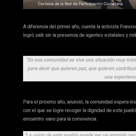
Cortesía de la Red de Participación Ciudadana
A diferencia del primer año, cuenta la activista Fran
logró salir sin la presencia de agentes estatales y mil
“En esa comunidad se vive una situación muy trist
para decir que quieren paz, que quieren contribui
una experienc
Para el próximo año, anunció, la comunidad espera inst
con el que se logre recoger la dignidad de este pueb
encuentro sano para la convivencia.
“La unión de este pueblo puede ser un ejemplo par