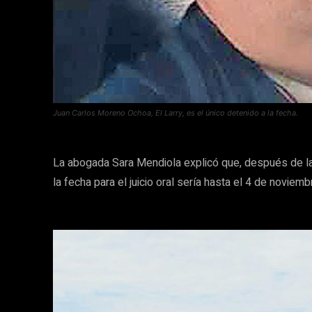
Juan Carlos Moreno Ochoa,
El Larry
, es el único detenido a la fecha.
La abogada Sara Mendiola explicó que, después de la 
la fecha para el juicio oral sería hasta el 4 de noviemb