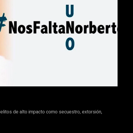
 delitos de alto impacto como secuestro, extorsión,