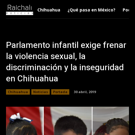
Chihuahua
¿Qué pasa en México?
Podca
Parlamento infantil exige frenar
la violencia sexual, la
discriminación y la inseguridad
en Chihuahua
Chihuahua
Noticias
Portada
30 abril, 2019