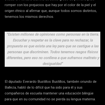
romper con los prejuicios que hay por el color de la piel y el
origen étnico al afirmar que, aunque todos somos distintos,
tenemos los mismos derechos.
“Existen millones de opiniones como personas en la tierra.
Escuchar y respetar es la clave para no rechazar, la
propuesta es que exista una ley para que se castigue a las
personas que discriminen. Todos tenemos rasgos físicos
diferentes, pero eso no conlleva a que suframos maltrato y
desigualdad”
El diputado Everardo Bustillos Bustillos, también oriundo de
Balleza, habló de lo difícil que ha sido para él y sus
compañeros de escuela mantener una educación bilingüe
para que en su comunidad no se pierda su lengua materna.