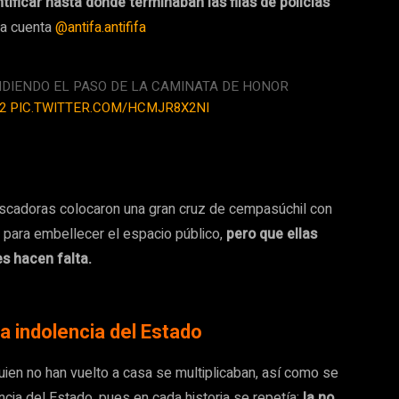
entificar hasta dónde terminaban las filas de policías
la cuenta
@antifa.antififa
PIDIENDO EL PASO DE LA CAMINATA DE HONOR
2
PIC.TWITTER.COM/HCMJR8X2NI
 buscadoras colocaron una gran cruz de cempasúchil con
ó para embellecer el espacio público,
pero que ellas
s hacen falta.
la indolencia del Estado
quien no han vuelto a casa se multiplicaban, así como se
ncia del Estado, pues en cada historia se repetía:
la no