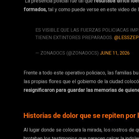
La presencia policial fue tal que
resultaba difícil id
formados,
tal y como puede verse en este video de 
ES VISIBLE QUE LAS FUERZAS POLICIACAS IM
TIENEN EXTINTORES PREPARADOS.
@LESSZEP
— ZONADOCS (@ZONADOCS)
JUNE 11, 2026
Frente a todo este operativo policiaco, las familias
las propias flores que el gobierno de la ciudad coloc
resignificaron para guardar las memorias de quiene
Historias de dolor que se repiten por 
Al lugar donde se colocara la mirada, los rostros de 
brotaban los testimonios que parecen calcar la indole