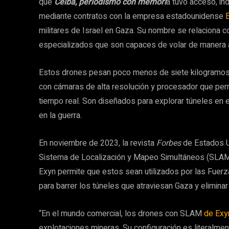
que
Ceiba, periodismo con memori
a tuvo acceso, in
mediante contratos con la empresa estadounidense
militares de Israel en Gaza. Su nombre se relaciona 
especializados que son capaces de volar de manera 
Estos drones pesan poco menos de siete kilogramos,
con cámaras de alta resolución y procesador que perm
tiempo real. Son diseñados para explorar túneles en 
en la guerra.
En noviembre de 2023, la revista
Forbes
de Estados U
Sistema de Localización y Mapeo Simultáneos (SLAM, 
Exyn permite que estos sean utilizados por las Fuerza
para barrer los túneles que atraviesan Gaza y elimina
“En el mundo comercial, los drones con SLAM
de Exy
explotaciones mineras. Su configuración es literalmen