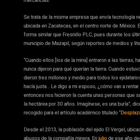
mercancías.
Se trata de la misma empresa que envía tecnología ne
ubicada en Zacatecas, en el centro norte de México.
forma similar que Fresnillo PLC, pues durante los últi
municipio de Mazapil, según reportes de medios y lite
“Cuando ellos [los de la mina] entraron a las tierras,
nunca dijeron para qué querían la tierra. Cuando estu
dieron tres millones y medio para todos los ejidatar
hacía justa… Le digo a mi esposo, ¿cómo van a rentar
entonces nos hicieron la cuenta unas personas que 
la hectárea por 30 años. Imagínese, es una burla”, dic
recogido para el artículo académico titulado “
Desplaza
Desde el 2013, la población del ejido El Vergel, ubi
abusos de la compañía minera. En
julio
de ese año dece