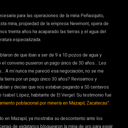
cesaria para las operaciones de la mina Peñasquito,
 Esta mina, propiedad de la empresa Newmont, opera de
mos treinta años ha acaparado las tierras y el agua del
ratura especializada.
 hablaron de que iban a ser de 9 a 10 pozos de agua y
vo el convenio pusieron un pago único de 30 años… Les
ios… A mí nunca me pareció esa negociación, no se me
 la tierra por un pago único 30 años? Revisamos y
sabían y decían que nos estaban pagando a 50 centavos
e Isabel López, habitante de El Vergel. Su testimonio fue
miento poblacional por minería en Mazapil, Zacatecas
”.
cado en Mazapil, ya mostraba su descontento ante los
nas de ejidatarios bloquearon la mina de oro para exigir