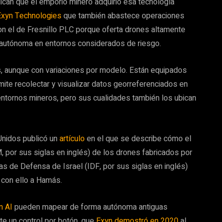
dican que el emporio minero adquirió esa tecnología
Exyn Technologies
que también abastece operaciones
con el de Fresnillo PLC porque oferta drones altamente
autónoma en entornos considerados de riesgo.
 aunque con variaciones por modelo. Están equipados
ite recolectar y visualizar datos georreferenciados en
entornos mineros, pero sus cualidades también los ubican
nidos publicó un
artículo
en el que se describe cómo el
por sus siglas en inglés) de los drones fabricados por
s de Defensa de Israel (IDF, por sus siglas en inglés)
r con ello a Hamás.
n AI
pueden mapear de forma autónoma antiguas
te un control por botón, que
Exyn demostró en 2020
al