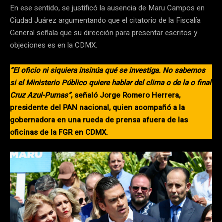
En ese sentido, se justificó la ausencia de Maru Campos en
Ciudad Juárez argumentando que el citatorio de la Fiscalía
General señala que su dirección para presentar escritos y
objeciones es en la CDMX.
“El oficio ni siquiera insinúa qué se investiga. No sabemos
si el Ministerio Público quiere hablar del clima o de la o final
Cruz Azul-Pumas”
, señaló Jorge Romero Herrera,
presidente del PAN nacional, quien acompañó a la
gobernadora en una rueda de prensa afuera de las
oficinas de la FGR en CDMX.