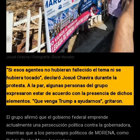
Josué Chavira / Fotografía: Óscar Rosales
“Si esos agentes no hubieran fallecido el tema ni se
hubiera tocado”, declaró Josué Chavira durante la
protesta. A la par, algunas personas del grupo
expresaron estar de acuerdo con la presencia de dichos
elementos. “Que venga Trump a ayudarnos”, gritaron.
El grupo afirmó que el gobierno federal emprende
actualmente una persecución política contra la gobernadora,
mientras que a los personajes políticos de MORENA, como