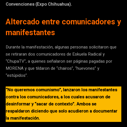
Convenciones (Expo Chihuahua).
Altercado entre comunicadores y
manifestantes
Durante la manifestación, algunas personas solicitaron que
se retiraran dos comunicadores de Eskuela Radical y
“ChupaTV”, a quienes señalaron ser páginas pagadas por
MORENA y que tildaron de “chairos”, “huevones” y
“estúpidos”.
“No queremos comunismo”, lanzaron los manifestantes
contra los comunicadores, a los cuales acusaron de
desinformar y “sacar de contexto”. Ambos se
respaldaron diciendo que solo acudieron a documentar
la manifestación.