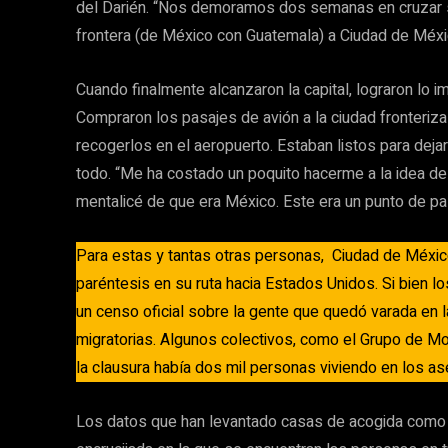
del Darién. “Nos demoramos dos semanas en cruzar s
frontera (de México con Guatemala) a Ciudad de Méxi
Cuando finalmente alcanzaron la capital, lograron lo 
Compraron los pasajes de avión a la ciudad fronteriza
recogerlos en el aeropuerto. Estaban listos para dejar
todo. “Me ha costado un poquito hacerme a la idea 
mentalicé de que era México. Este era un punto de p
Para estas y tantas otras personas, Ciudad de Méxic
paréntesis en su ruta hacia Estados Unidos. Si bien lo
un censo oficial sobre la gente que quedó varada en la 
migratorias. Algunos colectivos, como el Grupo de M
la clausura había dos mil personas viviendo en los as
Los datos que han levantado casas de acogida como 