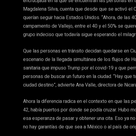
encrucijada en la que se encuentran las personas en t
Magdalena Silva, cuenta que desde que se activó el 
querían seguir hacia Estados Unidos. “Ahora, de las 4
campamento de Vallejo, entre el 40 y el 50% se quier
grupo indeciso que todavía sigue esperando el milagr
Que las personas en tránsito decidan quedarse en Ciu
escenario de la llegada simultánea de los flujos de Ha
sanitaria que impuso Trump por el covid-19 y que pe
personas de buscar un futuro en la ciudad. “Hay que 
ciudad destino”, advierte Ana Valle, directora de Ni
Ahora la diferencia radica en el contexto en que las p
42, había puertos por donde se podía cruzar. Hubo m
esa esperanza de pasar y obtener una cita. Eso ya no e
no hay garantías de que sea a México o al país de ori