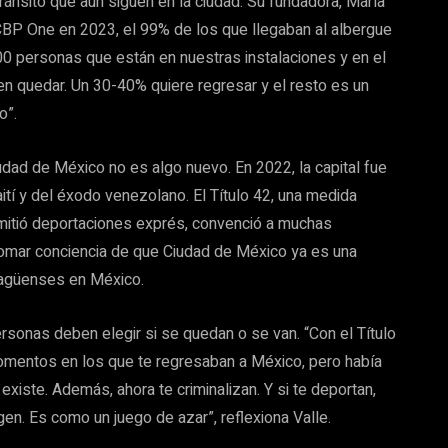
ránsito que aún siguen en la ciudad. Su fundadora, María
CBP One en 2023, el 99% de los que llegaban al albergue
00 personas que están en nuestras instalaciones y en el
en quedar. Un 30-40% quiere regresar y el resto es un
o”.
dad de México no es algo nuevo. En 2022, la capital fue
ití y del éxodo venezolano. El Título 42, una medida
rmitió deportaciones exprés, convenció a muchas
tomar conciencia de que Ciudad de México ya es una
caragüenses en México.
ersonas deben elegir si se quedan o se van. “Con el Título
omentos en los que te regresaban a México, pero había
xiste. Además, ahora te criminalizan. Y si te deportan,
gen. Es como un juego de azar”, reflexiona Valle.