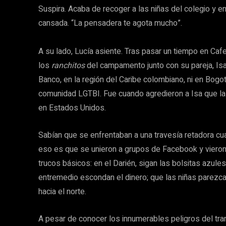
Suspira. Acaba de recoger a las niñas del colegio y e
cansada. “La pensadera te agota mucho”.
A su lado, Lucía asiente. Tras pasar un tiempo en Caf
los
ranchitos
del campamento junto con su pareja, Isa,
Banco, en la región del Caribe colombiano, ni en Bog
comunidad LGTBI. Fue cuando agredieron a Isa que la p
en Estados Unidos.
Sabían que se enfrentaban a una travesía retadora cua
eso es que se unieron a grupos de Facebook y vieron
trucos básicos: en el Darién, sigan las bolsitas azul
entremedio escondan el dinero; que las niñas parezca
hacia el norte.
A pesar de conocer los innumerables peligros del tra