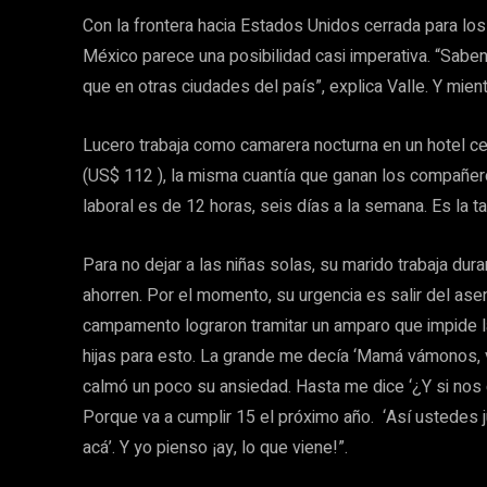
Con la frontera hacia Estados Unidos cerrada para los 
México parece una posibilidad casi imperativa. “Sabe
que en otras ciudades del país”, explica Valle. Y mient
Lucero trabaja como camarera nocturna en un hotel 
(US$ 112 ), la misma cuantía que ganan los compañero
laboral es de 12 horas, seis días a la semana. Es la 
Para no dejar a las niñas solas, su marido trabaja dur
ahorren. Por el momento, su urgencia es salir del ase
campamento lograron tramitar un amparo que impide la 
hijas para esto. La grande me decía ‘Mamá vámonos, v
calmó un poco su ansiedad. Hasta me dice ‘¿Y si no
Porque va a cumplir 15 el próximo año. ‘Así ustedes 
acá’. Y yo pienso ¡ay, lo que viene!”.