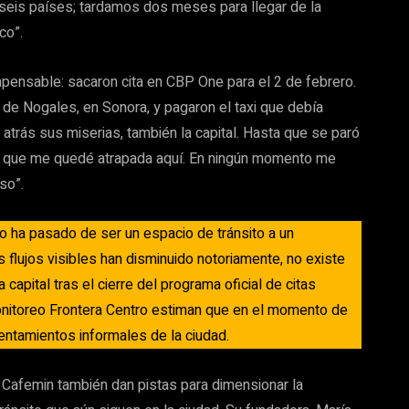
eis países; tardamos dos meses para llegar de la
co”.
impensable: sacaron cita en CBP One para el 2 de febrero.
 de Nogales, en Sonora, y pagaron el taxi que debía
 atrás sus miserias, también la capital. Hasta que se paró
de que me quedé atrapada aquí. En ningún momento me
aso”.
o ha pasado de ser un espacio de tránsito a un
s flujos visibles han disminuido notoriamente, no existe
capital tras el cierre del programa oficial de citas
onitoreo Frontera Centro estiman que en el momento de
entamientos informales de la ciudad.
Cafemin también dan pistas para dimensionar la