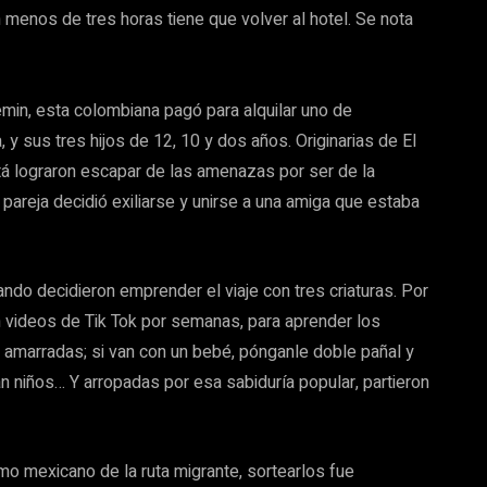
n menos de tres horas tiene que volver al hotel. Se nota
emin, esta colombiana pagó para alquilar uno de
 y sus tres hijos de 12, 10 y dos años. Originarias de El
otá lograron escapar de las amenazas por ser de la
areja decidió exiliarse y unirse a una amiga que estaba
ndo decidieron emprender el viaje con tres criaturas. Por
 videos de Tik Tok por semanas, para aprender los
es amarradas; si van con un bebé, pónganle doble pañal y
n niños… Y arropadas por esa sabiduría popular, partieron
mo mexicano de la ruta migrante, sortearlos fue