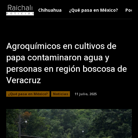
Chihuahua
¿Qué pasa en México?
Podca
Agroquímicos en cultivos de
papa contaminaron agua y
personas en región boscosa de
Veracruz
¿Qué pasa en México?
Noticias
11 julio, 2025