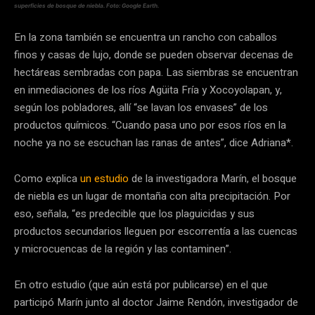
superficies de bosque de niebla. Foto: Google Earth.
En la zona también se encuentra un rancho con caballos
finos y casas de lujo, donde se pueden observar decenas de
hectáreas sembradas con papa. Las siembras se encuentran
en inmediaciones de los ríos Agüita Fría y Xocoyolapan, y,
según los pobladores, allí “se lavan los envases” de los
productos químicos. “Cuando pasa uno por esos ríos en la
noche ya no se escuchan las ranas de antes”, dice Adriana*.
Como explica
un estudio
de la investigadora Marín, el bosque
de niebla es un lugar de montaña con alta precipitación. Por
eso, señala, “es predecible que los plaguicidas y sus
productos secundarios lleguen por escorrentía a las cuencas
y microcuencas de la región y las contaminen”.
En otro estudio (que aún está por publicarse) en el que
participó Marín junto al doctor Jaime Rendón, investigador de