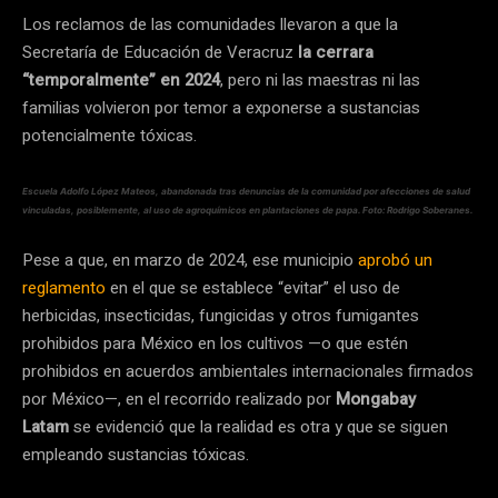
Los reclamos de las comunidades llevaron a que la
Secretaría de Educación de Veracruz
la cerrara
“temporalmente” en 2024
, pero ni las maestras ni las
familias volvieron por temor a exponerse a sustancias
potencialmente tóxicas.
Escuela Adolfo López Mateos, abandonada tras denuncias de la comunidad por afecciones de salud
vinculadas, posiblemente, al uso de agroquímicos en plantaciones de papa. Foto: Rodrigo Soberanes.
Pese a que, en marzo de 2024, ese municipio
aprobó un
reglamento
en el que se establece “evitar” el uso de
herbicidas, insecticidas, fungicidas y otros fumigantes
prohibidos para México en los cultivos —o que estén
prohibidos en acuerdos ambientales internacionales firmados
por México—, en el recorrido realizado por
Mongabay
Latam
se evidenció que la realidad es otra y que se siguen
empleando sustancias tóxicas.