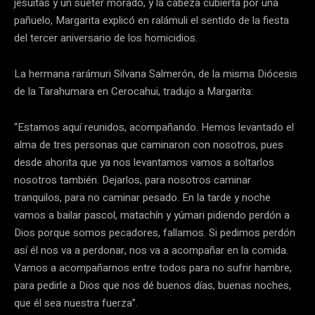
jesuitas y un suéter morado, y la cabeza cubierta por una
pañuelo, Margarita explicó en ralámuli el sentido de la fiesta
del tercer aniversario de los homicidios.
La hermana rarámuri Silvana Salmerón, de la misma Diócesis
de la Tarahumara en Cerocahui, tradujo a Margarita:
“Estamos aquí reunidos, acompañando. Hemos levantado el
alma de tres personas que caminaron con nosotros, pues
desde ahorita que ya nos levantamos vamos a soltarlos
nosotros también. Dejarlos, para nosotros caminar
tranquilos, para no caminar pesado. En la tarde y noche
vamos a bailar pascol, matachín y yúmari pidiendo perdón a
Dios porque somos pecadores, fallamos. Si pedimos perdón
así él nos va a perdonar, nos va a acompañar en la comida.
Vamos a acompañarnos entre todos para no sufrir hambre,
para pedirle a Dios que nos dé buenos días, buenas noches,
que él sea nuestra fuerza”.