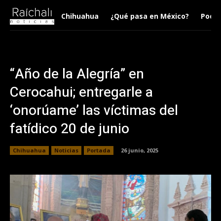
Chihuahua
¿Qué pasa en México?
Podca
“Año de la Alegría” en
Cerocahui; entregarle a
‘onorúame’ las víctimas del
fatídico 20 de junio
Chihuahua
Noticias
Portada
26 junio, 2025