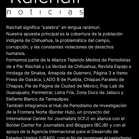
Raíchali significa "palabra" en lengua rarámuri.
Nuestra apuesta principal es la cobertura de la población
indígena de Chihuahua, la problemática del campo,
corrupción, y las constantes violaciones de derechos
humanos.
Formamos parte de la Alianza Tejiendo Medios de Periodistas
de a Pie: Raichali y La Verdad de Chihuahua, Revista Espejo e
Inndaga de Sinaloa, Amapola de Guerrero, Página 3 e Itsmo
Press de Oaxaca, LADO B de Puebla, Chiapas Paralelo de
Chiapas, Pie de Página de Ciudad de México, Pop Lab de
Guanajuato, Perimetral, Letra Fría, Zona Docs de Jalisco y
Elefante Blanco de Tamaulipas.
También integramos el Hub de Periodismo de Investigación
de la Frontera Norte (Border Hub), un proyecto del
International Center for Journalists (ICFJ) en alianza con el
Border Center for Journalists and Bloggers (BCJB) y con el
apoyo de la Agencia Internacional para el Desarrollo de
Estados Unidos (USAID), con el fin de promover el periodismo