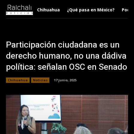
Chihuahua
¿Qué pasa en México?
Podca
Participación ciudadana es un
derecho humano, no una dádiva
política: señalan OSC en Senado
Chihuahua
Noticias
17 junio, 2025