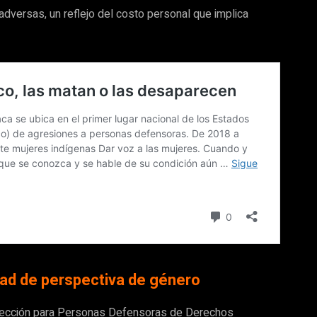
dversas, un reflejo del costo personal que implica
idad de perspectiva de género
tección para Personas Defensoras de Derechos