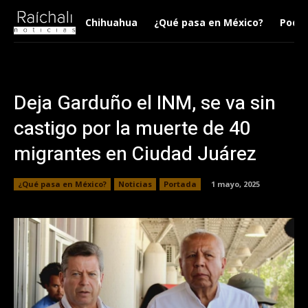
Chihuahua
¿Qué pasa en México?
Podca
Deja Garduño el INM, se va sin
castigo por la muerte de 40
migrantes en Ciudad Juárez
¿Qué pasa en México?
Noticias
Portada
1 mayo, 2025