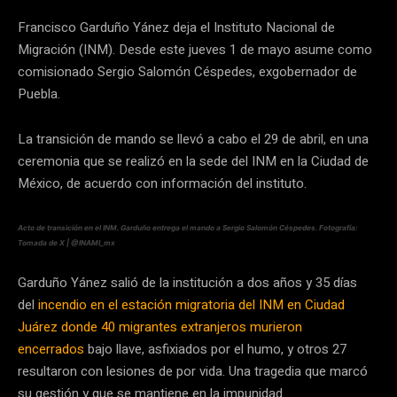
Francisco Garduño Yánez deja el Instituto Nacional de
Migración (INM). Desde este jueves 1 de mayo asume como
comisionado Sergio Salomón Céspedes, exgobernador de
Puebla.
La transición de mando se llevó a cabo el 29 de abril, en una
ceremonia que se realizó en la sede del INM en la Ciudad de
México, de acuerdo con información del instituto.
Acto de transición en el INM. Garduño entrega el mando a Sergio Salomón Céspedes. Fotografía:
Tomada de X | @INAMI_mx
Garduño Yánez salió de la institución a dos años y 35 días
del
incendio en el estación migratoria del INM en Ciudad
Juárez donde 40 migrantes extranjeros murieron
encerrados
bajo llave, asfixiados por el humo, y otros 27
resultaron con lesiones de por vida. Una tragedia que marcó
su gestión y que se mantiene en la impunidad.