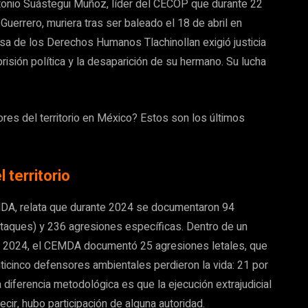
tonio Suástegui Muñoz, líder del CECOP que durante 22
Guerrero, muriera tras ser baleado el 18 de abril en
nsa de los Derechos Humanos Tlachinollan exigió justicia
risión política y la desaparición de su hermano. Su lucha
res del territorio en México? Estos son los últimos
territorio
DA, relata que durante 2024 se documentaron 94
taques) y 236 agresiones específicas. Dentro de un
n 2024, el CEMDA documentó 25 agresiones letales, que
nticinco defensores ambientales perdieron la vida: 21 por
a diferencia metodológica es que la ejecución extrajudicial
ir, hubo participación de alguna autoridad.