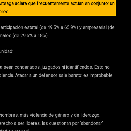
Arteaga aclara que frecuentemente actúan en conjunto: un
ores.
rticipación estatal (de 49.5% a 65.9%) y empresarial (de
inales (de 29.6% a 18%).
unidad:
 sean condenados, juzgados ni identificados. Esto no
iolencia. Atacar a un defensor sale barato: es improbable
 hombres, más violencia de género y de liderazgo.
echo a ser líderes, las cuestionan por ‘abandonar’