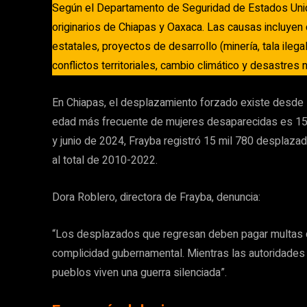
Según el Departamento de Seguridad de Estados Unid
originarios de Chiapas y Oaxaca. Las causas incluyen
estatales, proyectos de desarrollo (minería, tala ilega
conflictos territoriales, cambio climático y desastres 
En Chiapas, el desplazamiento forzado existe desde
edad más frecuente de mujeres desaparecidas es 15
y junio de 2024, Frayba registró 15 mil 780 desplazado
al total de 2010-2022.
Dora Roblero, directora de Frayba, denuncia:
“Los desplazados que regresan deben pagar multas 
complicidad gubernamental. Mientras las autoridades 
pueblos viven una guerra silenciada”.