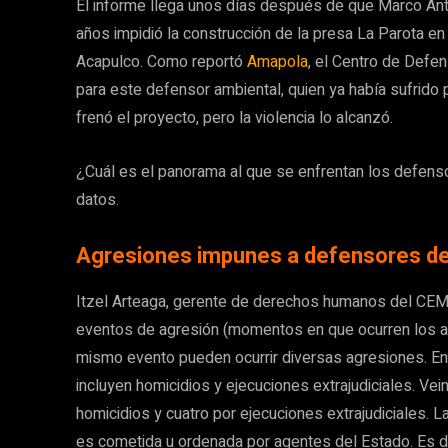
El informe llega unos días después de que Marco An
años impidió la construcción de la presa La Parota en 
Acapulco. Como reportó
Amapola
, el Centro de Defe
para este defensor ambiental, quien ya había sufrido p
frenó el proyecto, pero la violencia lo alcanzó.
¿Cuál es el panorama al que se enfrentan los defenso
datos.
Agresiones impunes a defensores del 
Itzel Arteaga, gerente de derechos humanos del CEM
eventos de agresión (momentos en que ocurren los a
mismo evento pueden ocurrir diversas agresiones. E
incluyen homicidios y ejecuciones extrajudiciales. Vei
homicidios y cuatro por ejecuciones extrajudiciales. L
es cometida u ordenada por agentes del Estado. Es dec