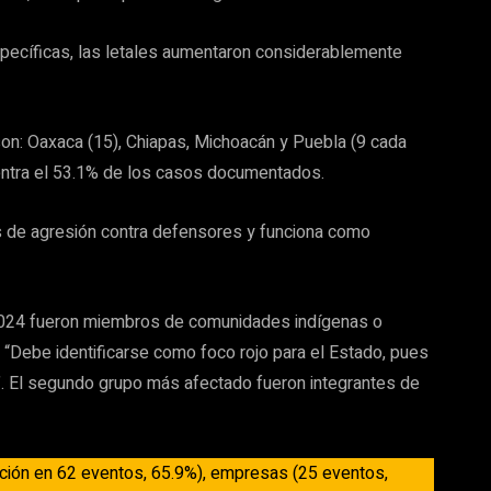
specíficas, las letales aumentaron considerablemente
n: Oaxaca (15), Chiapas, Michoacán y Puebla (9 cada
centra el 53.1% de los casos documentados.
s de agresión contra defensores y funciona como
 2024 fueron miembros de comunidades indígenas o
: “Debe identificarse como foco rojo para el Estado, pues
. El segundo grupo más afectado fueron integrantes de
pación en 62 eventos, 65.9%), empresas (25 eventos,