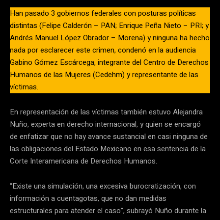
Han pasado 3 gobiernos federales con posturas políticas
distintas (Felipe Calderón – PAN; Enrique Peña Nieto – PRI; y
Andrés Manuel López Obrador – Morena) y ninguna ha hecho
nada por esclarecer este crimen, condenó en la audiencia
Gabino Gómez Escárcega, integrante del Centro de Derechos
Humanos de las Mujeres (Cedehm) y representante de las
víctimas.
En representación de las víctimas también estuvo Alejandra
Nuño, experta en derecho internacional, y quien se encargó
de enfatizar que no hay avance sustancial en casi ninguna de
las obligaciones del Estado Mexicano en esa sentencia de la
Corte Interamericana de Derechos Humanos.
“Existe una simulación, una excesiva burocratización, con
información a cuentagotas, que no dan medidas
estructurales para atender el caso”, subrayó Nuño durante la