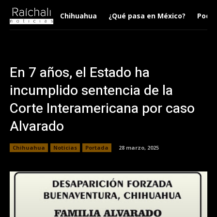
Chihuahua
¿Qué pasa en México?
Podca
En 7 años, el Estado ha
incumplido sentencia de la
Corte Interamericana por caso
Alvarado
Chihuahua
Noticias
Portada
28 marzo, 2025