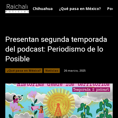
Chihuahua
¿Qué pasa en México?
Podca
Presentan segunda temporada
del podcast: Periodismo de lo
Posible
¿Qué pasa en México?
Noticias
26 marzo, 2025