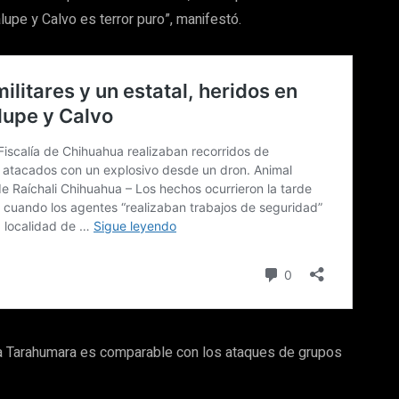
upe y Calvo es terror puro”, manifestó.
erra Tarahumara es comparable con los ataques de grupos