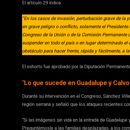
El artículo 29 indica:
“En los casos de invasión, perturbación grave de la p
en grave peligro o conflicto, solamente el President
Congreso de la Unión o de la Comisión Permanente cu
suspender en todo el país o en lugar determinado el e
obstáculo para hacer frente, rápida y fácilmente, a la
El exhorto fue aprobado por la Diputación Permanente
“
Lo que sucede en Guadalupe y Calvo 
Durante su intervención en el Congreso, Sánchez Villeg
región serrana y señaló que los ataques recientes co
“Si las imágenes sin vida en la entrada de Guadalupe
Preguntémosle a las familias desplazadas, a los come