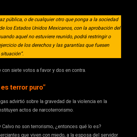
az pública, o de cualquier otro que ponga a la sociedad
e de los Estados Unidos Mexicanos, con la aprobación del
ando aquel no estuviere reunido, podrá restringir o
jercicio de los derechos y las garantías que fuesen
 situación”.
 con siete votos a favor y dos en contra.
es terror puro”
as advirtió sobre la gravedad de la violencia en la
nstituyen actos de narcoterrorismo.
 y Calvo no son terrorismo, ¿entonces qué lo es?
rciantes que viven con miedo, a la esposa del servidor