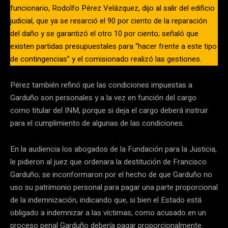
funcionario, Rodolfo Pérez Velázquez, dijo al salir del edificio
judicial, que ya se resarció el 90 por ciento de la reparación
del daño y se garantizó el otro 10 por ciento; señaló que
existen partidas presupuestales para “hacer frente a este tipo
de contingencias” y el comisionado realizó las gestiones.
Pérez también refirió que las condiciones impuestas a
Garduño son personales y a la vez en función del cargo
como titular del INM, porque si deja el cargo deberá instruir
para el cumplimiento de algunas de las condiciones.
En la audiencia los abogados de la Fundación para la Justicia,
le pidieron al juez que ordenara la destitución de Francisco
Garduño; se inconformaron por el hecho de que Garduño no
uso su patrimonio personal para pagar una parte proporcional
de la indemnización, indicando que, si bien el Estado está
obligado a indemnizar a las víctimas, como acusado en un
proceso penal Garduño debería pagar proporcionalmente.