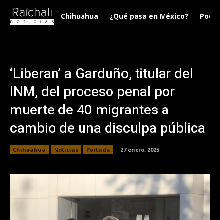
Chihuahua
¿Qué pasa en México?
Podca
‘Liberan’ a Garduño, titular del
INM, del proceso penal por
muerte de 40 migrantes a
cambio de una disculpa pública
Chihuahua
Noticias
Portada
27 enero, 2025