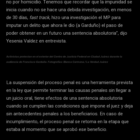
no por homicidio. Tenemos que recordar que la impunidad se
inicia cuando no se hace una debida investigación, en menos
de 30 días,
fast track
, hizo una investigación el MP para
imputar un delito que ahora le dio (a Garduño) el paso de
poder obtener en un futuro una sentencia absolutoria”, dijo
Yesenia Valdez en entrevista.
Activistas protestan en el exterior del Centro de Justicia Federal en Ciudad Juárez durante la
audiencia de Francisco Garduño. Fotografías: Blanca Carmona / La Verdad Juárez
La suspensión del proceso penal es una herramienta prevista
en la ley que permite terminar las causas penales sin llegar a
un juicio oral, tiene efectos de una sentencia absolutoria
cuando se cumplen las condiciones que impone el juez y deja
sin antecedentes penales a los beneficiarios. En caso de
incumplimiento, el proceso penal se retoma en la etapa que
estaba al momento que se aprobó ese beneficio.