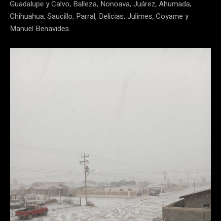
Guadalupe y Calvo, Balleza, Nonoava, Juárez, Ahumada,
Chihuahua, Saucillo, Parral, Delicias, Julimes, Coyame y
Manuel Benavides.