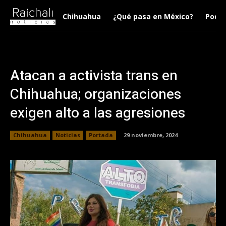
Chihuahua
¿Qué pasa en México?
Podca
Atacan a activista trans en
Chihuahua; organizaciones
exigen alto a las agresiones
Chihuahua
Noticias
Portada
29 noviembre, 2024