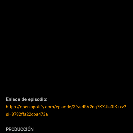
Enlace de episodio:
https://open.spotify.com/episode/3fvsdSV2ng7KXJIs0IKzxv?
si=8782ffa22dba473a
PRODUCCIÓN