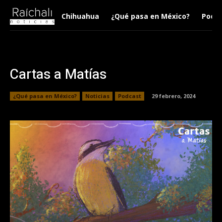
Chihuahua
¿Qué pasa en México?
Podca
Cartas a Matías
¿Qué pasa en México?
Noticias
Podcast
29 febrero, 2024