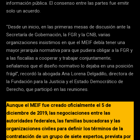
información pública. El consenso entre las partes fue emitir
solo un acuerdo.
“Desde un inicio, en las primeras mesas de discusión ante la
Secretaría de Gobernación, la FGR y la CNB, varias
organizaciones insistimos en que el MEIF debía tener una
mayor jerarquía normativa para que pudiera obligar a la FGR y
a las fiscalías a cooperar y trabajar conjuntamente;
señalamos que el diseño normativo lo dejaba en una posición
frágil”, recordó la abogada Ana Lorena Delgadillo, directora de
la Fundación para la Justicia y el Estado Democrático de
Derecho, que participó en las reuniones.
Aunque el MEIF fue creado oficialmente el 5 de
diciembre de 2019, las negociaciones entre las
autoridades federales, las familias buscadoras y las
organizaciones civiles para definir los términos de la
contratación de un grupo de siete expertos, prevista por