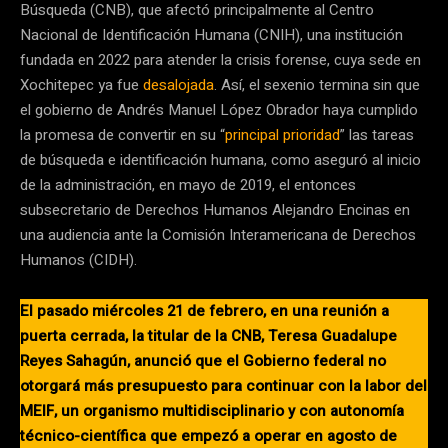
Búsqueda (CNB), que afectó principalmente al Centro
Nacional de Identificación Humana (CNIH), una institución
fundada en 2022 para atender la crisis forense, cuya sede en
Xochitepec ya fue
desalojada
. Así, el sexenio termina sin que
el gobierno de Andrés Manuel López Obrador haya cumplido
la promesa de convertir en su “
principal prioridad
” las tareas
de búsqueda e identificación humana, como aseguró al inicio
de la administración, en mayo de 2019, el entonces
subsecretario de Derechos Humanos Alejandro Encinas en
una audiencia ante la Comisión Interamericana de Derechos
Humanos (CIDH).
El pasado miércoles 21 de febrero, en una reunión a
puerta cerrada, la titular de la CNB, Teresa Guadalupe
Reyes Sahagún, anunció que el Gobierno federal no
otorgará más presupuesto para continuar con la labor del
MEIF, un organismo multidisciplinario y con autonomía
técnico-científica que empezó a operar en agosto de