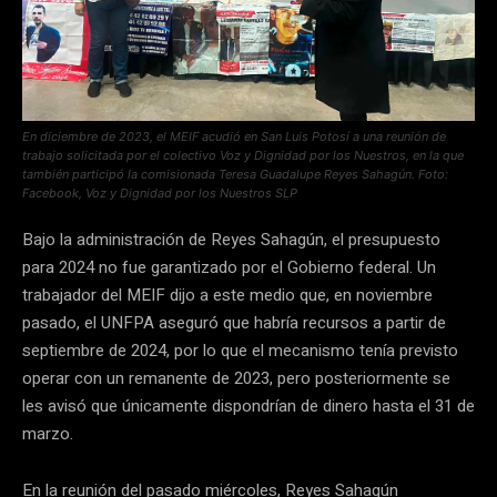
En diciembre de 2023, el MEIF acudió en San Luis Potosí a una reunión de
trabajo solicitada por el colectivo Voz y Dignidad por los Nuestros, en la que
también participó la comisionada Teresa Guadalupe Reyes Sahagún. Foto:
Facebook, Voz y Dignidad por los Nuestros SLP
Bajo la administración de Reyes Sahagún, el presupuesto
para 2024 no fue garantizado por el Gobierno federal. Un
trabajador del MEIF dijo a este medio que, en noviembre
pasado, el UNFPA aseguró que habría recursos a partir de
septiembre de 2024, por lo que el mecanismo tenía previsto
operar con un remanente de 2023, pero posteriormente se
les avisó que únicamente dispondrían de dinero hasta el 31 de
marzo.
En la reunión del pasado miércoles, Reyes Sahagún