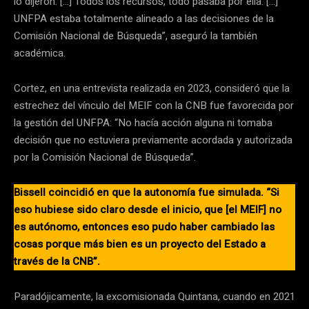
lo dijeron. […] Todos los recursos, todo pasaba por ella. […]
UNFPA estaba totalmente alineado a las decisiones de la
Comisión Nacional de Búsqueda”, aseguró la también
académica.
Cortez, en una entrevista realizada en 2023, consideró que la
estrechez del vínculo del MEIF con la CNB fue favorecida por
la gestión del UNFPA: “No hacía acción alguna ni tomaba
decisión que no estuviera previamente acordada y autorizada
por la Comisión Nacional de Búsqueda”.
Bissell coincidió en que la autonomía fue simulada. “Si
eso hubiese sido claro desde el inicio, que [el MEIF] no
es autónomo, entonces eso pudo haber cambiado las
cosas porque más bien es un proyecto del Estado a
través de la CNB”.
Paradójicamente, la excomisionada Quintana, cuando en 2021