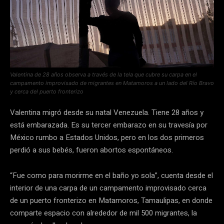
Valentina de 28 años observa a través de la tela que cubre su carpa en el
campamento improvisado de migrantes en Matamoros a un lado del Río Bravo
y cerca del puerto fronterizo
Valentina migró desde su natal Venezuela. Tiene 28 años y
está embarazada. Es su tercer embarazo en su travesía por
México rumbo a Estados Unidos, pero en los dos primeros
perdió a sus bebés, fueron abortos espontáneos.
“Fue como para morirme en el baño yo sola”, cuenta desde el
interior de una carpa de un campamento improvisado cerca
de un puerto fronterizo en Matamoros, Tamaulipas, en donde
comparte espacio con alrededor de mil 500 migrantes, la