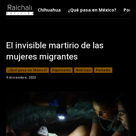
Chihuahua
¿Qué pasa en México?
Podca
El invisible martirio de las
mujeres migrantes
¿Qué pasa en México?
Especiales
Noticias
Portada
9 diciembre, 2023