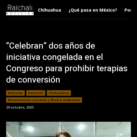
Chihuahua
¿Qué pasa en México?
Podca
“Celebran” dos años de
iniciativa congelada en el
Congreso para prohibir terapias
de conversión
Noticias
Raichali
Chihuahua
Movimientos sociales y Medio ambiente
20 octubre, 2023