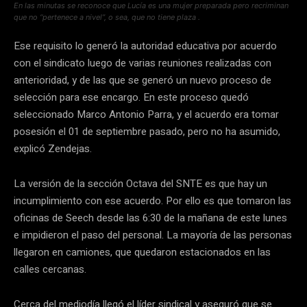
En las minutas se reconoce que Lucía es una mujer preparada pero recriminan
que no “pertenece a nivel”, o sea, que no tiene plaza
.
Ese requisito lo generó la autoridad educativa por acuerdo
con el sindicato luego de varias reuniones realizadas con
anterioridad, y de las que se generó un nuevo proceso de
selección para ese encargo. En este proceso quedó
seleccionado Marco Antonio Parra, y el acuerdo era tomar
posesión el 01 de septiembre pasado, pero no ha asumido,
explicó Zendejas.
La versión de la sección Octava del SNTE es que hay un
incumplimiento con ese acuerdo. Por ello es que tomaron las
oficinas de Seech desde las 6:30 de la mañana de este lunes
e impidieron el paso del personal. La mayoría de las personas
llegaron en camiones, que quedaron estacionados en las
calles cercanas.
Cerca del mediodía llegó el líder sindical y aseguró que se