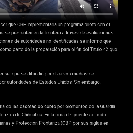
ocer que CBP implementaría un programa piloto con el
e se presenten en la frontera a través de evaluaciones
aciones de autoridades no identificadas se informó que
omo parte de la preparación para el fin del Título 42 que
dense, que se difundió por diversos medios de
 por autoridades de Estados Unidos. Sin embargo,
tura de las casetas de cobro por elementos de la Guardia
erizos de Chihuahua. En la cima del puente se pudo
uanas y Protección Fronteriza (CBP por sus siglas en