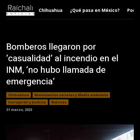
Chihuahua
¿Qué pasa en México?
Podca
Bomberos llegaron por
‘casualidad’ al incendio en el
INM, ‘no hubo llamada de
emergencia’
Chihuahua
Movimientos sociales y Medio ambiente
Corrupción y Justicia
Noticias
31 marzo, 2023