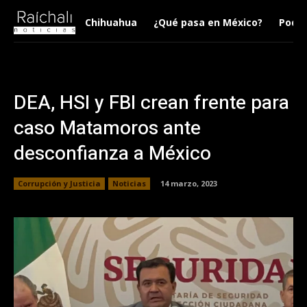
Chihuahua
¿Qué pasa en México?
Podca
DEA, HSI y FBI crean frente para
caso Matamoros ante
desconfianza a México
Corrupción y Justicia
Noticias
14 marzo, 2023